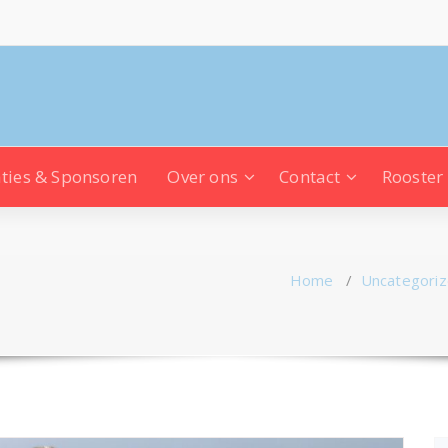
ties & Sponsoren
Over ons
Contact
Rooster
Home
/
Uncategori