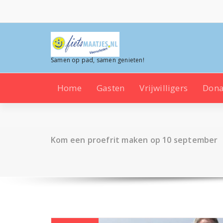
Ga
naar
de
inhoud
Samen op pad, samen genieten!
Home
Gasten
Vrijwilligers
Dona
Kom een proefrit maken op 10 september