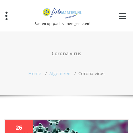
Ga
naar
de
inhoud
Samen op pad, samen genieten!
Corona virus
Home
/
Algemeen
/
Corona virus
26